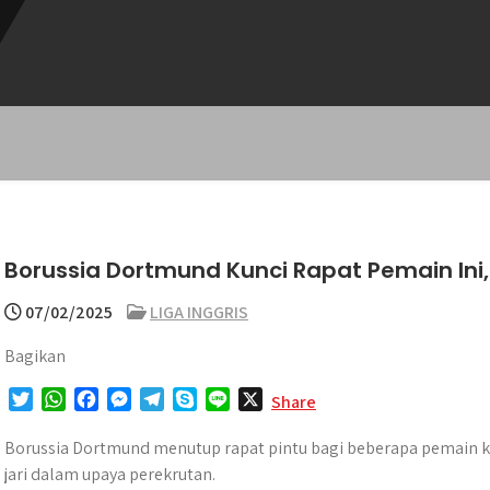
Borussia Dortmund Kunci Rapat Pemain Ini, 
07/02/2025
LIGA INGGRIS
Bagikan
T
W
F
M
T
S
L
X
Share
w
h
a
e
e
k
i
i
a
c
s
l
y
n
Borussia Dortmund menutup rapat pintu bagi beberapa pemain k
t
t
e
s
e
p
e
jari dalam upaya perekrutan.