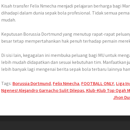
Kisah transfer Felix Nmecha menjadi pelajaran berharga bagi Ma
dihadapi dalam dunia sepak bola profesional. Tidak semua pema
mudah.
Keputusan Borussia Dortmund yang menutup rapat-rapat peluang
besar tetap mempertahankan hak penuh terhadap pemain merek
Di sisi lain, kegagalan ini membuka peluang bagi MU untuk meng
lebih mudah didapatkan dan sesuai kebutuhan tim. Manfaatkan j
lebih banyak lagi mengenai berita sepak bola terbaru lainnya ha
Tags:
Borussia Dortmund
,
Felix Nmecha
,
FOOTBALL ONLY
,
Liga In
Post
Ngenes! Alejandro Garnacho Sulit Dilepas, Klub-Klub Top Ogah M
Jhon Dur
navigation