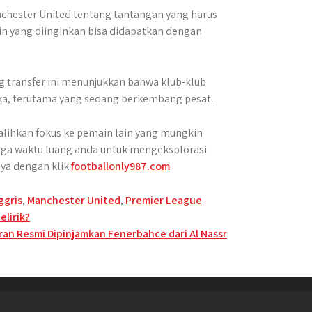
nchester United tentang tantangan yang harus
in yang diinginkan bisa didapatkan dengan
 transfer ini menunjukkan bahwa klub-klub
a, terutama yang sedang berkembang pesat.
alihkan fokus ke pemain lain yang mungkin
uga waktu luang anda untuk mengeksplorasi
nya dengan klik
footballonly987.com
.
ggris
,
Manchester United
,
Premier League
elirik?
an Resmi Dipinjamkan Fenerbahce dari Al Nassr