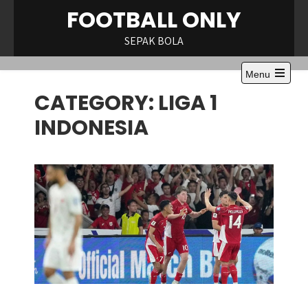
Skip
FOOTBALL ONLY
to
content
SEPAK BOLA
Menu
Open
CATEGORY:
LIGA 1
the
main
menu
INDONESIA