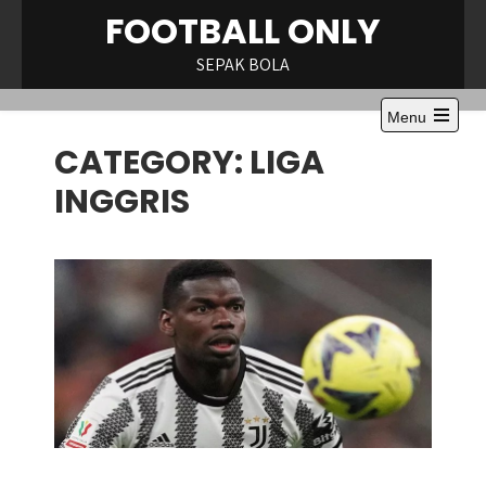
Skip
FOOTBALL ONLY
to
content
SEPAK BOLA
Menu
Open
CATEGORY:
LIGA
the
main
menu
INGGRIS