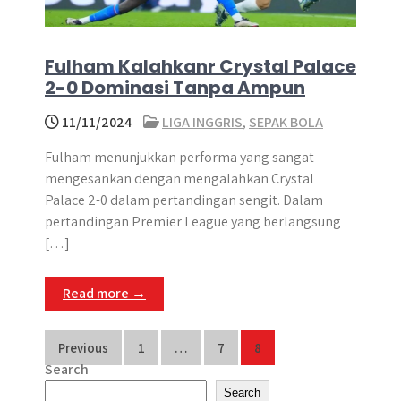
Fulham Kalahkanr Crystal Palace
2-0 Dominasi Tanpa Ampun
11/11/2024
LIGA INGGRIS
,
SEPAK BOLA
Fulham menunjukkan performa yang sangat
mengesankan dengan mengalahkan Crystal
Palace 2-0 dalam pertandingan sengit.​ ​Dalam
pertandingan Premier League yang berlangsung
[…]
Read more →
Posts
Previous
1
…
7
8
Search
pagination
Search