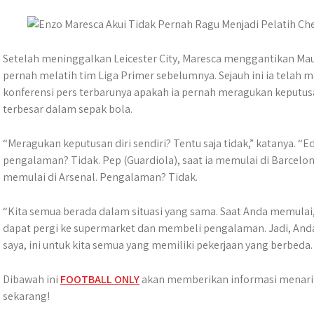
t
s
b
e
g
e
e
A
o
n
r
r
p
o
g
a
p
k
e
m
Setelah meninggalkan Leicester City, Maresca menggantikan Mau
r
pernah melatih tim Liga Primer sebelumnya. Sejauh ini ia telah
konferensi pers terbarunya apakah ia pernah meragukan keputus
terbesar dalam sepak bola.
“Meragukan keputusan diri sendiri? Tentu saja tidak,” katanya. “E
pengalaman? Tidak. Pep (Guardiola), saat ia memulai di Barcelona
memulai di Arsenal. Pengalaman? Tidak.
“Kita semua berada dalam situasi yang sama. Saat Anda memulai
dapat pergi ke supermarket dan membeli pengalaman. Jadi, Anda
saya, ini untuk kita semua yang memiliki pekerjaan yang berbeda.
Dibawah ini
FOOTBALL ONLY
akan memberikan informasi menarik 
sekarang!