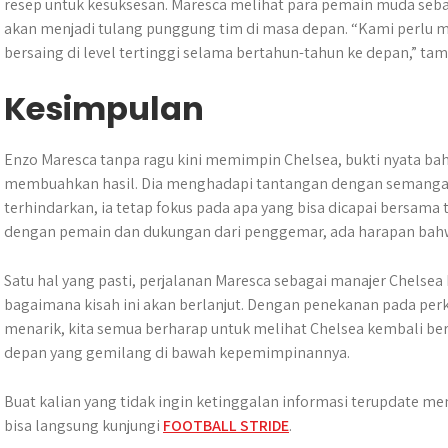
resep untuk kesuksesan. Maresca melihat para pemain muda seba
akan menjadi tulang punggung tim di masa depan. “Kami perlu
bersaing di level tertinggi selama bertahun-tahun ke depan,” ta
Kesimpulan
​Enzo Maresca tanpa ragu kini memimpin Chelsea, bukti nyata ba
membuahkan hasil.​ Dia menghadapi tantangan dengan semangat j
terhindarkan, ia tetap fokus pada apa yang bisa dicapai bersam
dengan pemain dan dukungan dari penggemar, ada harapan bahw
Satu hal yang pasti, perjalanan Maresca sebagai manajer Chelsea
bagaimana kisah ini akan berlanjut. Dengan penekanan pada pe
menarik, kita semua berharap untuk melihat Chelsea kembali be
depan yang gemilang di bawah kepemimpinannya.
Buat kalian yang tidak ingin ketinggalan informasi terupdate me
bisa langsung kunjungi
FOOTBALL STRIDE
.