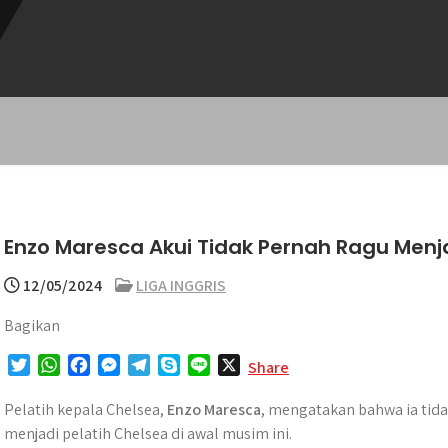
Enzo Maresca Akui Tidak Pernah Ragu Menja
12/05/2024
LIGA INGGRIS
Bagikan
T
W
F
M
T
S
L
X
Share
w
h
a
e
e
k
i
i
a
c
s
l
y
n
Pelatih kepala Chelsea,
Enzo Maresca
, mengatakan bahwa ia tid
t
t
e
s
e
p
e
menjadi pelatih Chelsea di awal musim ini.