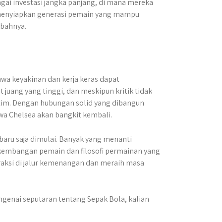
gai investasi jangka panjang, di mana mereka
 menyiapkan generasi pemain yang mampu
mbahnya.
hwa keyakinan dan kerja keras dapat
uang yang tinggi, dan meskipun kritik tidak
a tim. Dengan hubungan solid yang dibangun
a Chelsea akan bangkit kembali.
 baru saja dimulai. Banyak yang menanti
rkembangan pemain dan filosofi permainan yang
raksi di jalur kemenangan dan meraih masa
ngenai seputaran tentang Sepak Bola, kalian