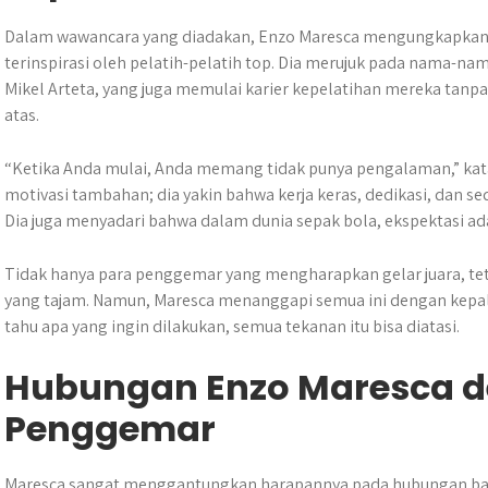
Dalam wawancara yang diadakan, Enzo Maresca mengungkapkan
terinspirasi oleh pelatih-pelatih top. Dia merujuk pada nama-na
Mikel Arteta, yang juga memulai karier kepelatihan mereka tanp
atas.
“Ketika Anda mulai, Anda memang tidak punya pengalaman,” kat
motivasi tambahan; dia yakin bahwa kerja keras, dedikasi, dan s
Dia juga menyadari bahwa dalam dunia sepak bola, ekspektasi ad
Tidak hanya para penggemar yang mengharapkan gelar juara, teta
yang tajam. Namun, Maresca menanggapi semua ini dengan kepal
tahu apa yang ingin dilakukan, semua tekanan itu bisa diatasi.
Hubungan Enzo Maresca 
Penggemar
Maresca sangat menggantungkan harapannya pada hubungan bai