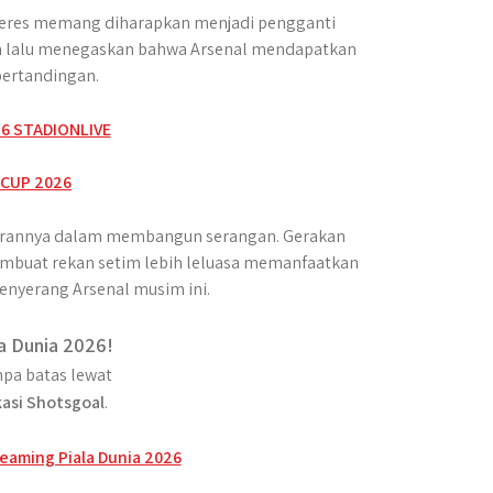
yokeres memang diharapkan menjadi pengganti
an lalu menegaskan bahwa Arsenal mendapatkan
pertandingan.
hadirannya dalam membangun serangan. Gerakan
mbuat rekan setim lebih leluasa memanfaatkan
menyerang Arsenal musim ini.
a Dunia 2026!
pa batas lewat
kasi Shotsgoal
.