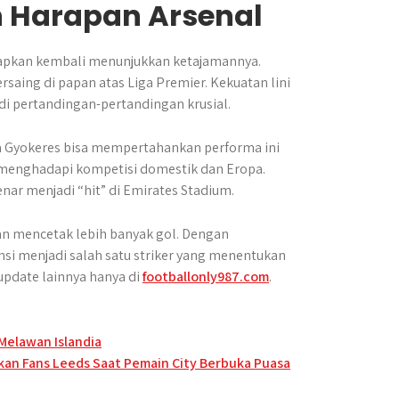
 Harapan Arsenal
arapkan kembali menunjukkan ketajamannya.
saing di papan atas Liga Premier. Kekuatan lini
i pertandingan-pertandingan krusial.
ka Gyokeres bisa mempertahankan performa ini
 menghadapi kompetisi domestik dan Eropa.
enar menjadi “hit” di Emirates Stadium.
n mencetak lebih banyak gol. Dengan
nsi menjadi salah satu striker yang menentukan
update lainnya hanya di
footballonly987.com
.
Melawan Islandia
akan Fans Leeds Saat Pemain City Berbuka Puasa