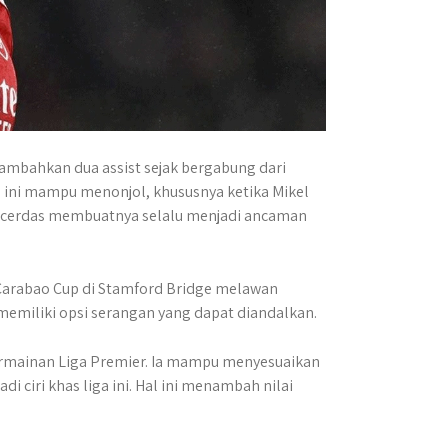
ambahkan dua assist sejak bergabung dari
in ini mampu menonjol, khususnya ketika Mikel
n cerdas membuatnya selalu menjadi ancaman
 Carabao Cup di Stamford Bridge melawan
emiliki opsi serangan yang dapat diandalkan.
ermainan Liga Premier. Ia mampu menyesuaikan
di ciri khas liga ini. Hal ini menambah nilai