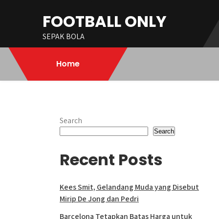
Skip
FOOTBALL ONLY
to
content
SEPAK BOLA
Home
Search
Search
Recent Posts
Kees Smit, Gelandang Muda yang Disebut
Mirip De Jong dan Pedri
Barcelona Tetapkan Batas Harga untuk