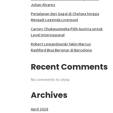
Julian Alvarez
Perjalanan dari Gagal di Chelsea hingga
Menjadi Legenda Liverpool
Carney Chukwuemeka Pilih Austria untuk
Level Internasional
Robert Lewandowski Yakin Marcus
Rashford Bisa Bersinar di Barcelona
Recent Comments
No comments to show.
Archives
April 2026