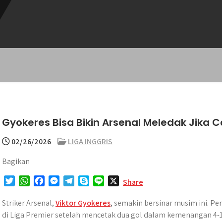
Gyokeres Bisa Bikin Arsenal Meledak Jika C
02/26/2026
LIGA INGGRIS
Bagikan
T
W
F
M
T
S
L
X
Share
w
h
a
e
e
k
i
i
a
c
s
l
y
n
Striker Arsenal,
Viktor Gyokeres
, semakin bersinar musim ini. Pe
t
t
e
s
e
p
e
di Liga Premier setelah mencetak dua gol dalam kemenangan 4-