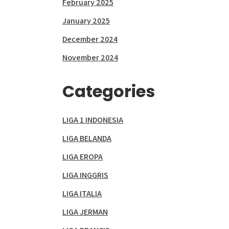
February 2025
January 2025
December 2024
November 2024
Categories
LIGA 1 INDONESIA
LIGA BELANDA
LIGA EROPA
LIGA INGGRIS
LIGA ITALIA
LIGA JERMAN