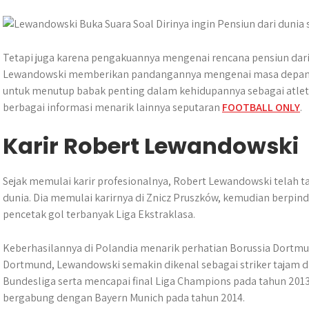
t
s
b
e
g
e
e
A
o
n
r
r
p
o
g
a
p
k
e
m
Tetapi juga karena pengakuannya mengenai rencana pensiun dari
r
Lewandowski memberikan pandangannya mengenai masa depan 
untuk menutup babak penting dalam kehidupannya sebagai atlet p
berbagai informasi menarik lainnya seputaran
FOOTBALL ONLY
.
Karir Robert Lewandowski
Sejak memulai karir profesionalnya, Robert Lewandowski telah ta
dunia. Dia memulai karirnya di Znicz Pruszków, kemudian berpin
pencetak gol terbanyak Liga Ekstraklasa.
Keberhasilannya di Polandia menarik perhatian Borussia Dortmu
Dortmund, Lewandowski semakin dikenal sebagai striker tajam 
Bundesliga serta mencapai final Liga Champions pada tahun 2013
bergabung dengan Bayern Munich pada tahun 2014.