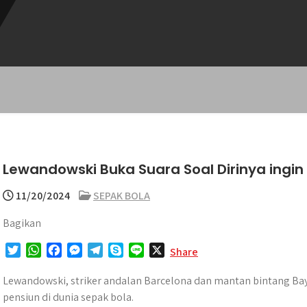
Lewandowski Buka Suara Soal Dirinya ingin 
11/20/2024
SEPAK BOLA
Bagikan
T
W
F
M
T
S
L
X
Share
w
h
a
e
e
k
i
i
a
c
s
l
y
n
Lewandowski, striker andalan Barcelona dan mantan bintang Ba
t
t
e
s
e
p
e
pensiun di dunia sepak bola.