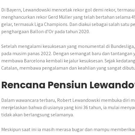
Di Bayern, Lewandowski mencetak rekor gol demi rekor, termasu
menghancurkan rekor Gerd Müller yang telah bertahan selama 49
gelar, termasuk Liga Champions. Dan diakui sebagai salah satu 
penghargaan Ballon d’Or pada tahun 2020.
Setelah mengalami kesuksesan yang monumental di Bundesliga
pada musim panas 2022. Dengan semangat baru dan tantangan ya
membawa Barcelona kembali ke jalur kesuksesan. Sejak kedatanga
Catalan, membawa pengalaman dan keahlian yang sangat dibutu
Rencana Pensiun Lewando
Dalam wawancara terbaru, Robert Lewandowski membuka diri me
menjelaskan bahwa di usianya yang kini 36 tahun, ia mulai men
tidak akan berlangsung selamanya.
Meskipun saat ini ia masih merasa bugar dan mampu memberikan