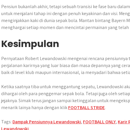
Pensiun bukanlah akhir, tetapi sebuah transisi ke fase baru da
untuk menjalani tahap ini dengan penuh keyakinan dan visi. Meng
menginjakkan kaki di dunia sepak bola. Mantan bintang Bayern M
menghargai setiap momen dan mencintai permainan yang telah
Kesimpulan
Pernyataan Robert Lewandowski mengenai rencana pensiunnya 
perjalanan karirnya yang luar biasa dan masa depannya yang cer
baik di level klub maupun internasional, ia menyadari bahwa setia
Ketika saatnya tiba untuk menggantung sepatu, Lewandowski ak
dihargai oleh para penggemar sepak bola. Tetapi juga oleh setia
jejaknya. Simak terus jangan sampai ketinggalan untuk mengekspl
menarik lainya hanya dengan klik
FOOTBALL STRIDE
.
Tags:
Dampak Pensiunnya Lewandowski
,
FOOTBALL ONLY
,
Karir
Lewandowski