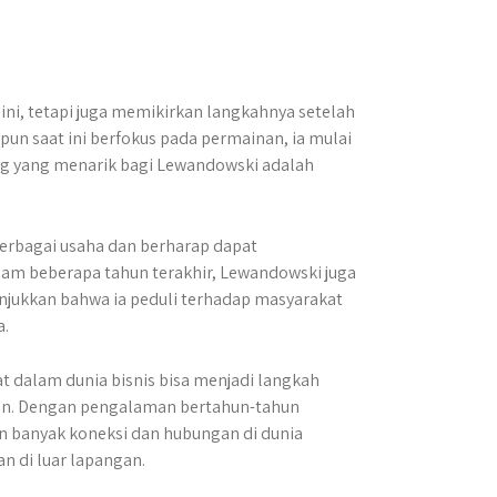
ini, tetapi juga memikirkan langkahnya setelah
un saat ini berfokus pada permainan, ia mulai
ng yang menarik bagi Lewandowski adalah
 berbagai usaha dan berharap dapat
lam beberapa tahun terakhir, Lewandowski juga
nunjukkan bahwa ia peduli terhadap masyarakat
a.
t dalam dunia bisnis bisa menjadi langkah
epan. Dengan pengalaman bertahun-tahun
in banyak koneksi dan hubungan di dunia
n di luar lapangan.