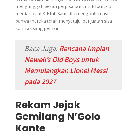
mengunggah pesan perpisahan untuk Kante di
media sosial X. Klub Saudi itu mengonfirmasi
bahwa mereka telah menyetujui penjualan sisa
kontrak sang pemain.
Baca Juga:
Rencana Impian
Newell’s Old Boys untuk
Memulangkan Lionel Messi
pada 2027
Rekam Jejak
Gemilang N’Golo
Kante