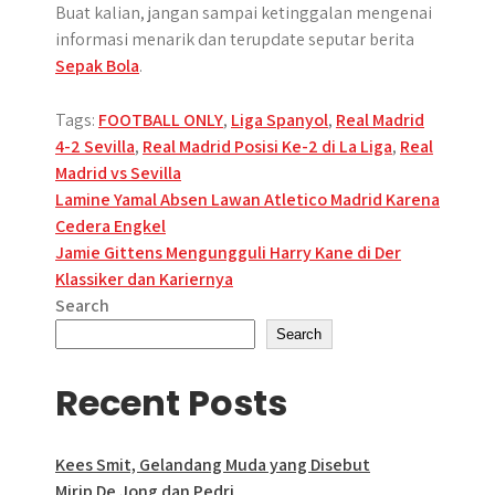
Buat kalian, jangan sampai ketinggalan mengenai
informasi menarik dan terupdate seputar berita
Sepak Bola
.
Tags:
FOOTBALL ONLY
,
Liga Spanyol
,
Real Madrid
4-2 Sevilla
,
Real Madrid Posisi Ke-2 di La Liga
,
Real
Madrid vs Sevilla
Post
Lamine Yamal Absen Lawan Atletico Madrid Karena
Cedera Engkel
navigation
Jamie Gittens Mengungguli Harry Kane di Der
Klassiker dan Kariernya
Search
Search
Recent Posts
Kees Smit, Gelandang Muda yang Disebut
Mirip De Jong dan Pedri