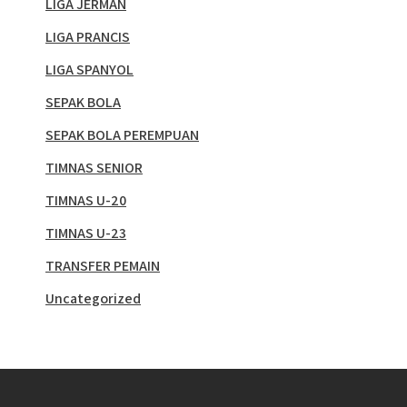
LIGA JERMAN
LIGA PRANCIS
LIGA SPANYOL
SEPAK BOLA
SEPAK BOLA PEREMPUAN
TIMNAS SENIOR
TIMNAS U-20
TIMNAS U-23
TRANSFER PEMAIN
Uncategorized