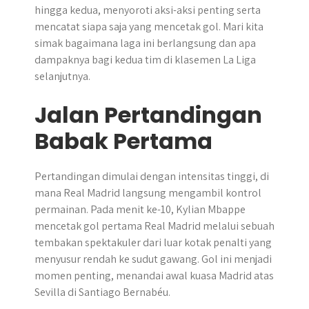
hingga kedua, menyoroti aksi-aksi penting serta
mencatat siapa saja yang mencetak gol. Mari kita
simak bagaimana laga ini berlangsung dan apa
dampaknya bagi kedua tim di klasemen La Liga
selanjutnya.
Jalan Pertandingan
Babak Pertama
Pertandingan dimulai dengan intensitas tinggi, di
mana Real Madrid langsung mengambil kontrol
permainan. Pada menit ke-10, Kylian Mbappe
mencetak gol pertama Real Madrid melalui sebuah
tembakan spektakuler dari luar kotak penalti yang
menyusur rendah ke sudut gawang. Gol ini menjadi
momen penting, menandai awal kuasa Madrid atas
Sevilla di Santiago Bernabéu.