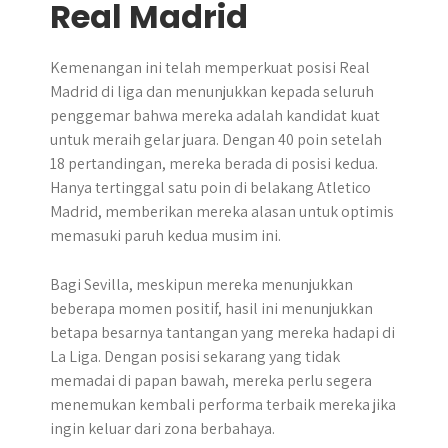
Real Madrid
Kemenangan ini telah memperkuat posisi Real
Madrid di liga dan menunjukkan kepada seluruh
penggemar bahwa mereka adalah kandidat kuat
untuk meraih gelar juara. Dengan 40 poin setelah
18 pertandingan, mereka berada di posisi kedua.
Hanya tertinggal satu poin di belakang Atletico
Madrid, memberikan mereka alasan untuk optimis
memasuki paruh kedua musim ini.
Bagi Sevilla, meskipun mereka menunjukkan
beberapa momen positif, hasil ini menunjukkan
betapa besarnya tantangan yang mereka hadapi di
La Liga. Dengan posisi sekarang yang tidak
memadai di papan bawah, mereka perlu segera
menemukan kembali performa terbaik mereka jika
ingin keluar dari zona berbahaya.