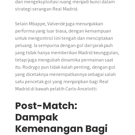
dan mengeksploitasi ruang menjadi kunci dalam
strategi serangan Real Madrid.
Selain Mbappe, Valverde juga menunjukkan
performa yang luar biasa, dengan kemampuan
untuk mengontrol lini tengah dan menciptakan
peluang. Ia sempurna dengan gol dari jarak jauh
yang tidak hanya memberikan Madrid keunggulan,
tetapi juga mengubah dinamika permainan saat
itu. Rodrygo pun tidak kalah penting, dengan gol
yang dicetaknya menempatkannya sebagai salah
satu pencetak gol yang menjanjikan bagi Real
Madrid di bawah pelatih Carlo Ancelotti.
Post-Match:
Dampak
Kemenangan Bagi