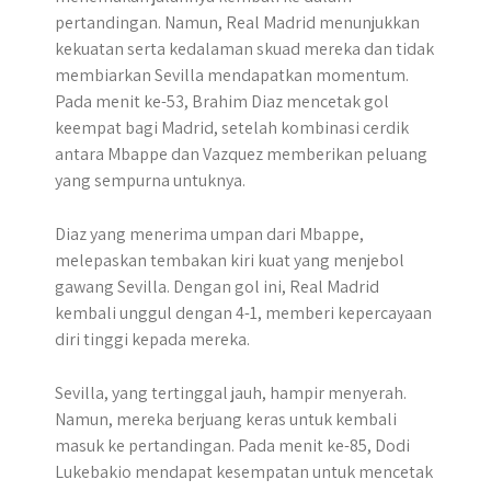
pertandingan. Namun, Real Madrid menunjukkan
kekuatan serta kedalaman skuad mereka dan tidak
membiarkan Sevilla mendapatkan momentum.
Pada menit ke-53, Brahim Diaz mencetak gol
keempat bagi Madrid, setelah kombinasi cerdik
antara Mbappe dan Vazquez memberikan peluang
yang sempurna untuknya.
Diaz yang menerima umpan dari Mbappe,
melepaskan tembakan kiri kuat yang menjebol
gawang Sevilla. Dengan gol ini, Real Madrid
kembali unggul dengan 4-1, memberi kepercayaan
diri tinggi kepada mereka.
Sevilla, yang tertinggal jauh, hampir menyerah.
Namun, mereka berjuang keras untuk kembali
masuk ke pertandingan. Pada menit ke-85, Dodi
Lukebakio mendapat kesempatan untuk mencetak