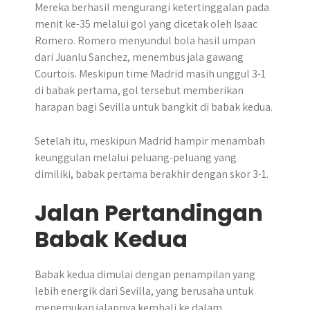
Mereka berhasil mengurangi ketertinggalan pada
menit ke-35 melalui gol yang dicetak oleh Isaac
Romero. Romero menyundul bola hasil umpan
dari Juanlu Sanchez, menembus jala gawang
Courtois. Meskipun time Madrid masih unggul 3-1
di babak pertama, gol tersebut memberikan
harapan bagi Sevilla untuk bangkit di babak kedua.
Setelah itu, meskipun Madrid hampir menambah
keunggulan melalui peluang-peluang yang
dimiliki, babak pertama berakhir dengan skor 3-1.
Jalan Pertandingan
Babak Kedua
Babak kedua dimulai dengan penampilan yang
lebih energik dari Sevilla, yang berusaha untuk
menemukan jalannya kembali ke dalam