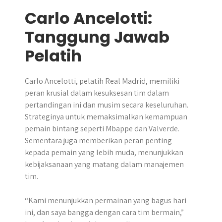
Carlo Ancelotti:
Tanggung Jawab
Pelatih
Carlo Ancelotti, pelatih Real Madrid, memiliki
peran krusial dalam kesuksesan tim dalam
pertandingan ini dan musim secara keseluruhan.
Strateginya untuk memaksimalkan kemampuan
pemain bintang seperti Mbappe dan Valverde.
Sementara juga memberikan peran penting
kepada pemain yang lebih muda, menunjukkan
kebijaksanaan yang matang dalam manajemen
tim.
“Kami menunjukkan permainan yang bagus hari
ini, dan saya bangga dengan cara tim bermain,”