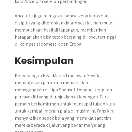
kata Ancelotti setelah pertandingan.
Ancelotti juga mengakui bahwa kerja keras dan
disiplin yang diterapkan dalam sesi latihan mulai
membuahkan hasil di lapangan, memberikan
harapan akan bisa tetap bersaing di level tertinggi
di kompetisi domestik dan Eropa.
Kesimpulan
Kemenangan Real Madrid melawan Sevilla
menunjukkan performa menarik dan
menegangkan di Liga Spanyol. Dengan tampilan
percaya diri yang ditunjukkan di lapangan. Para
pemain berkomitmen untuk mencapai tujuan klub
untuk kembali meraih piala di musim ini. Fans kini
menyaksikan sepak bola yang memikat saat tim
mereka berada di jalur yang benar menjelang