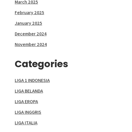
March 2025
February 2025
January 2025
December 2024
November 2024
Categories
LIGA 1 INDONESIA
LIGA BELANDA
LIGA EROPA
LIGA INGGRIS
LIGA ITALIA