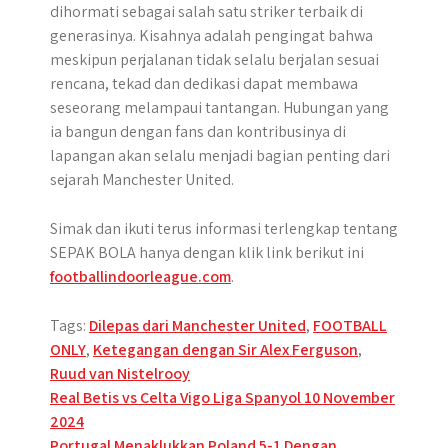
dihormati sebagai salah satu striker terbaik di
generasinya. Kisahnya adalah pengingat bahwa
meskipun perjalanan tidak selalu berjalan sesuai
rencana, tekad dan dedikasi dapat membawa
seseorang melampaui tantangan. Hubungan yang
ia bangun dengan fans dan kontribusinya di
lapangan akan selalu menjadi bagian penting dari
sejarah Manchester United.
Simak dan ikuti terus informasi terlengkap tentang
SEPAK BOLA hanya dengan klik link berikut ini
footballindoorleague.com
.
Tags:
Dilepas dari Manchester United
,
FOOTBALL
ONLY
,
Ketegangan dengan Sir Alex Ferguson
,
Ruud van Nistelrooy
Post
Real Betis vs Celta Vigo Liga Spanyol 10 November
2024
navigation
Portugal Menaklukkan Poland 5-1 Dengan