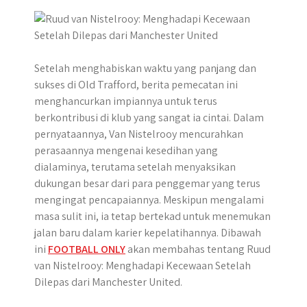
p
k
e
m
r
Setelah menghabiskan waktu yang panjang dan
sukses di Old Trafford, berita pemecatan ini
menghancurkan impiannya untuk terus
berkontribusi di klub yang sangat ia cintai. Dalam
pernyataannya, Van Nistelrooy mencurahkan
perasaannya mengenai kesedihan yang
dialaminya, terutama setelah menyaksikan
dukungan besar dari para penggemar yang terus
mengingat pencapaiannya. Meskipun mengalami
masa sulit ini, ia tetap bertekad untuk menemukan
jalan baru dalam karier kepelatihannya. Dibawah
ini
FOOTBALL ONLY
akan membahas tentang Ruud
van Nistelrooy: Menghadapi Kecewaan Setelah
Dilepas dari Manchester United.