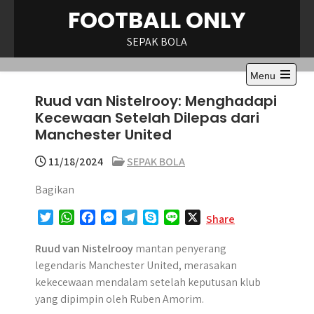
Skip
FOOTBALL ONLY
to
content
SEPAK BOLA
Menu
Open
Ruud van Nistelrooy: Menghadapi
the
main
Kecewaan Setelah Dilepas dari
menu
Manchester United
11/18/2024
SEPAK BOLA
Bagikan
T
W
F
M
T
S
L
X
Share
w
h
a
e
e
k
i
i
a
c
s
l
y
n
Ruud van Nistelrooy
mantan penyerang
t
t
e
s
e
p
e
legendaris Manchester United, merasakan
t
s
b
e
g
e
kekecewaan mendalam setelah keputusan klub
e
A
o
n
r
yang dipimpin oleh Ruben Amorim.​
r
p
o
g
a