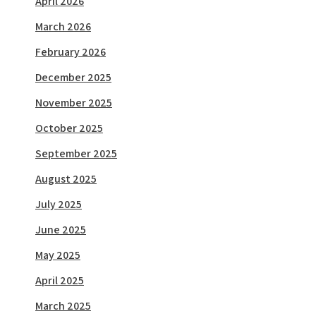
April 2026
March 2026
February 2026
December 2025
November 2025
October 2025
September 2025
August 2025
July 2025
June 2025
May 2025
April 2025
March 2025