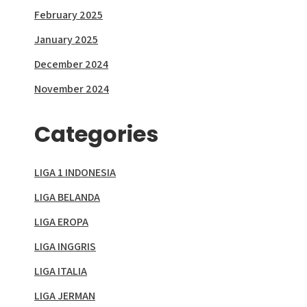
February 2025
January 2025
December 2024
November 2024
Categories
LIGA 1 INDONESIA
LIGA BELANDA
LIGA EROPA
LIGA INGGRIS
LIGA ITALIA
LIGA JERMAN