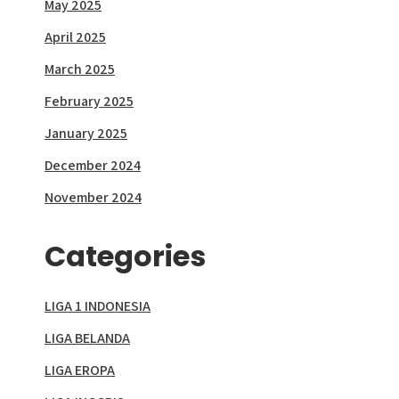
May 2025
April 2025
March 2025
February 2025
January 2025
December 2024
November 2024
Categories
LIGA 1 INDONESIA
LIGA BELANDA
LIGA EROPA