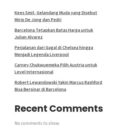
Kees Smit, Gelandang Muda yang Disebut
Mirip De Jong dan Pedri
Barcelona Tetapkan Batas Harga untuk
Julian Alvarez
Perjalanan dari Gagal di Chelsea hingga
Menjadi Legenda Liverpool
Carney Chukwuemeka Pilih Austria untuk
Level Internasional
Robert Lewandowski Yakin Marcus Rashford
Bisa Bersinar di Barcelona
Recent Comments
No comments to show.