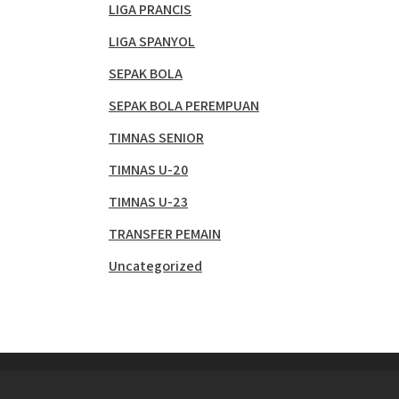
LIGA PRANCIS
LIGA SPANYOL
SEPAK BOLA
SEPAK BOLA PEREMPUAN
TIMNAS SENIOR
TIMNAS U-20
TIMNAS U-23
TRANSFER PEMAIN
Uncategorized