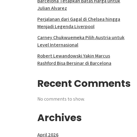
Barcelona Tetapkan Batas Harga untuk
Julian Alvarez
Perjalanan dari Gagal di Chelsea hingga
Menjadi Legenda Liverpool
Carney Chukwuemeka Pilih Austria untuk
Level Internasional
Robert Lewandowski Yakin Marcus
Rashford Bisa Bersinar di Barcelona
Recent Comments
No comments to show.
Archives
April 2026