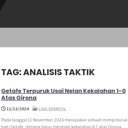
TAG:
ANALISIS TAKTIK
Getafe Terpuruk Usai Nelan Kekalahan 1-0
Atas Girona
11/13/2024
LIGA SPANYOL
Pada tanggal 11 November 2024 merupakan sebuah mimpi buruk
bagi Getafe, dimana harus menelan kekalahan 0-1 atas Girona.