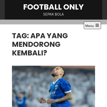
Skip
FOOTBALL ONLY
to
content
SEPAK BOLA
Menu
Open
TAG:
APA YANG
the
main
menu
MENDORONG
KEMBALI?