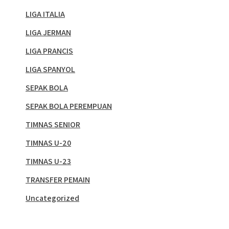
LIGA ITALIA
LIGA JERMAN
LIGA PRANCIS
LIGA SPANYOL
SEPAK BOLA
SEPAK BOLA PEREMPUAN
TIMNAS SENIOR
TIMNAS U-20
TIMNAS U-23
TRANSFER PEMAIN
Uncategorized