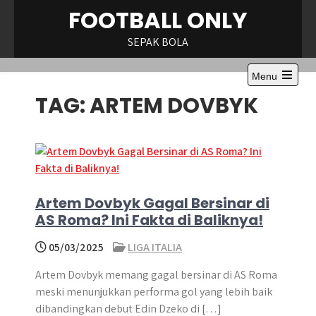
Skip
FOOTBALL ONLY
to
content
SEPAK BOLA
Menu
Open
TAG:
ARTEM DOVBYK
the
main
menu
Artem Dovbyk Gagal Bersinar di
AS Roma? Ini Fakta di Baliknya!
05/03/2025
LIGA ITALIA
Artem Dovbyk memang gagal bersinar di AS Roma
meski menunjukkan performa gol yang lebih baik
dibandingkan debut Edin Dzeko di […]