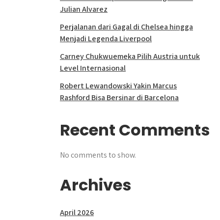
Julian Alvarez
Perjalanan dari Gagal di Chelsea hingga
Menjadi Legenda Liverpool
Carney Chukwuemeka Pilih Austria untuk
Level Internasional
Robert Lewandowski Yakin Marcus
Rashford Bisa Bersinar di Barcelona
Recent Comments
No comments to show.
Archives
April 2026