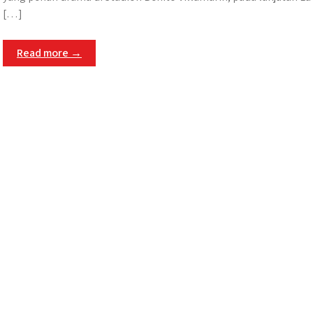
[…]
Read more →