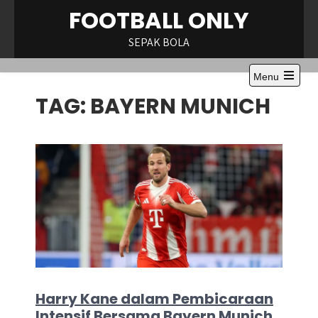
Skip
FOOTBALL ONLY
to
content
SEPAK BOLA
Menu
Open
TAG:
BAYERN MUNICH
the
main
menu
Harry Kane dalam Pembicaraan
Intensif Bersama Bayern Munich