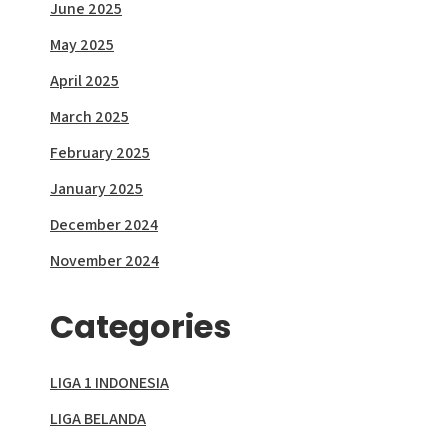
June 2025
May 2025
April 2025
March 2025
February 2025
January 2025
December 2024
November 2024
Categories
LIGA 1 INDONESIA
LIGA BELANDA