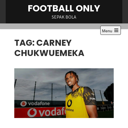
Skip
FOOTBALL ONLY
to
content
SEPAK BOLA
Menu
Open
TAG:
CARNEY
the
main
menu
CHUKWUEMEKA