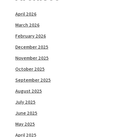
April 2026
March 2026
February 2026
December 2025
November 2025
October 2025
September 2025
August 2025
July 2025
June 2025
May 2025
April 2025