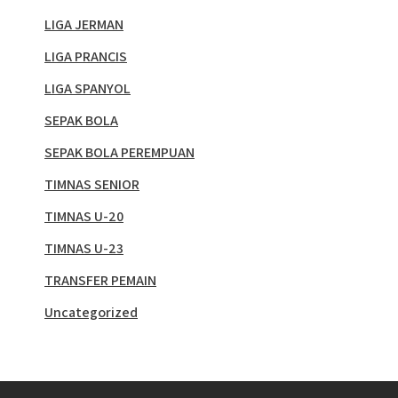
LIGA JERMAN
LIGA PRANCIS
LIGA SPANYOL
SEPAK BOLA
SEPAK BOLA PEREMPUAN
TIMNAS SENIOR
TIMNAS U-20
TIMNAS U-23
TRANSFER PEMAIN
Uncategorized