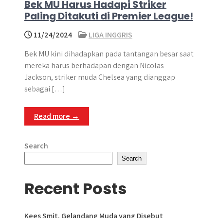
Bek MU Harus Hadapi Striker
Paling Ditakuti di Premier League!
11/24/2024
LIGA INGGRIS
Bek MU kini dihadapkan pada tantangan besar saat
mereka harus berhadapan dengan Nicolas
Jackson, striker muda Chelsea yang dianggap
sebagai […]
Read more →
Search
Search
Recent Posts
Kees Smit, Gelandang Muda yang Disebut