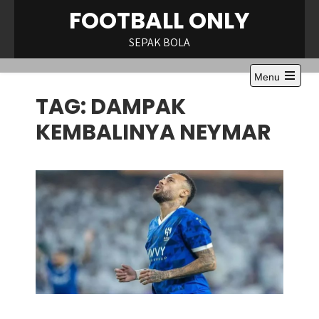
Skip
FOOTBALL ONLY
to
content
SEPAK BOLA
Menu
Open
TAG:
DAMPAK
the
main
menu
KEMBALINYA NEYMAR