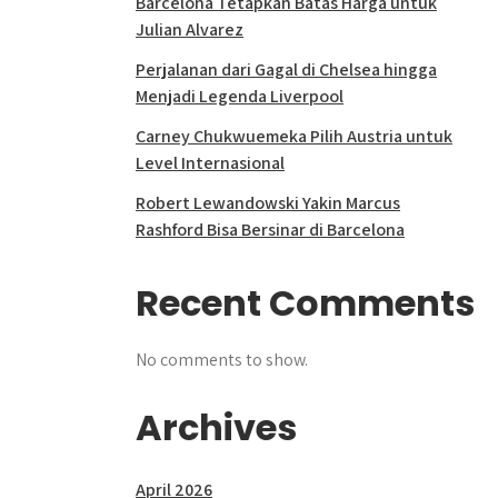
Barcelona Tetapkan Batas Harga untuk
Julian Alvarez
Perjalanan dari Gagal di Chelsea hingga
Menjadi Legenda Liverpool
Carney Chukwuemeka Pilih Austria untuk
Level Internasional
Robert Lewandowski Yakin Marcus
Rashford Bisa Bersinar di Barcelona
Recent Comments
No comments to show.
Archives
April 2026