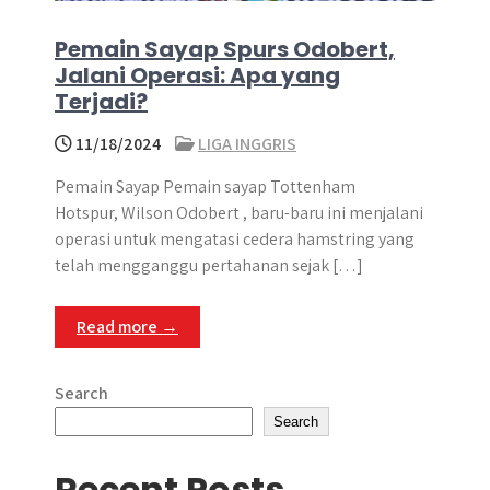
Pemain Sayap Spurs Odobert,
Jalani Operasi: Apa yang
Terjadi?
11/18/2024
LIGA INGGRIS
Pemain Sayap Pemain sayap Tottenham
Hotspur, Wilson Odobert , baru-baru ini menjalani
operasi untuk mengatasi cedera hamstring yang
telah mengganggu pertahanan sejak […]
Read more →
Search
Search
Recent Posts