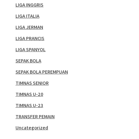
LIGA INGGRIS
LIGA ITALIA
LIGA JERMAN
LIGA PRANCIS
LIGA SPANYOL
SEPAK BOLA
SEPAK BOLA PEREMPUAN
TIMNAS SENIOR
TIMNAS U-20
TIMNAS U-23
TRANSFER PEMAIN
Uncategorized