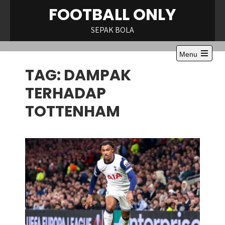
Skip
FOOTBALL ONLY
to
content
SEPAK BOLA
Menu
Open
TAG:
DAMPAK
the
main
menu
TERHADAP
TOTTENHAM