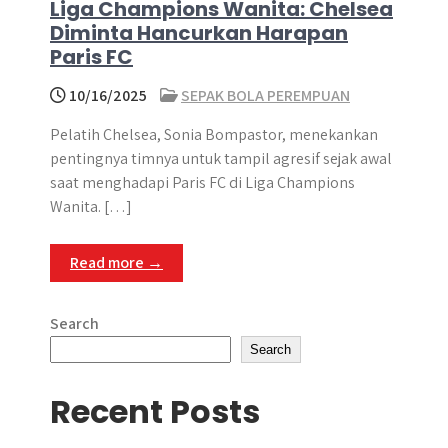
Liga Champions Wanita: Chelsea
Diminta Hancurkan Harapan
Paris FC
10/16/2025
SEPAK BOLA PEREMPUAN
Pelatih Chelsea, Sonia Bompastor, menekankan
pentingnya timnya untuk tampil agresif sejak awal
saat menghadapi Paris FC di Liga Champions
Wanita. […]
Read more →
Search
Search
Recent Posts