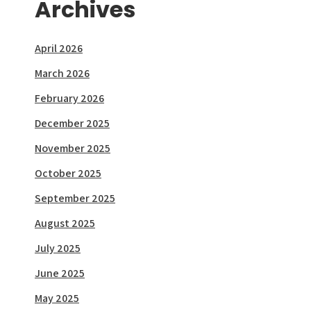
Archives
April 2026
March 2026
February 2026
December 2025
November 2025
October 2025
September 2025
August 2025
July 2025
June 2025
May 2025