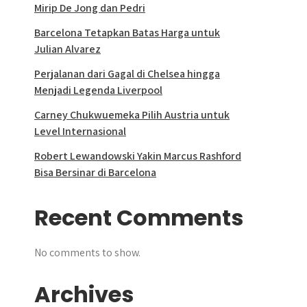
Mirip De Jong dan Pedri
Barcelona Tetapkan Batas Harga untuk
Julian Alvarez
Perjalanan dari Gagal di Chelsea hingga
Menjadi Legenda Liverpool
Carney Chukwuemeka Pilih Austria untuk
Level Internasional
Robert Lewandowski Yakin Marcus Rashford
Bisa Bersinar di Barcelona
Recent Comments
No comments to show.
Archives