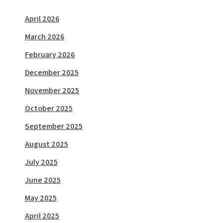
April 2026
March 2026
February 2026
December 2025
November 2025
October 2025
September 2025
August 2025
July 2025
June 2025
May 2025
April 2025