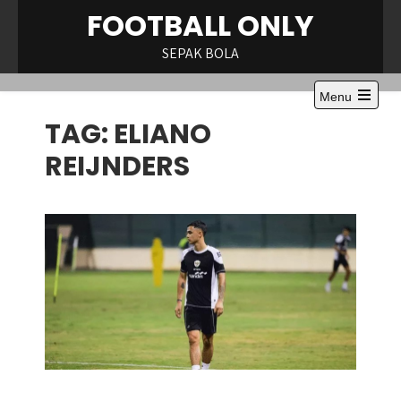
Skip
FOOTBALL ONLY
to
content
SEPAK BOLA
Menu
Open
TAG:
ELIANO
the
main
menu
REIJNDERS