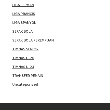
LIGA JERMAN
LIGA PRANCIS
LIGA SPANYOL
SEPAK BOLA
SEPAK BOLA PEREMPUAN
TIMNAS SENIOR
TIMNAS U-20
TIMNAS U-23
TRANSFER PEMAIN
Uncategorized