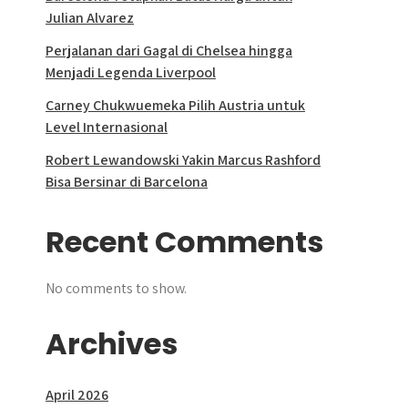
Julian Alvarez
Perjalanan dari Gagal di Chelsea hingga
Menjadi Legenda Liverpool
Carney Chukwuemeka Pilih Austria untuk
Level Internasional
Robert Lewandowski Yakin Marcus Rashford
Bisa Bersinar di Barcelona
Recent Comments
No comments to show.
Archives
April 2026