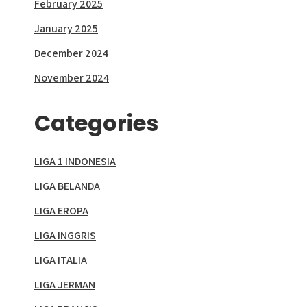
February 2025
January 2025
December 2024
November 2024
Categories
LIGA 1 INDONESIA
LIGA BELANDA
LIGA EROPA
LIGA INGGRIS
LIGA ITALIA
LIGA JERMAN