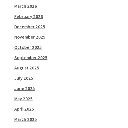
March 2026
February 2026
December 2025
November 2025
October 2025
September 2025
August 2025
July 2025
June 2025
May 2025
April 2025
March 2025