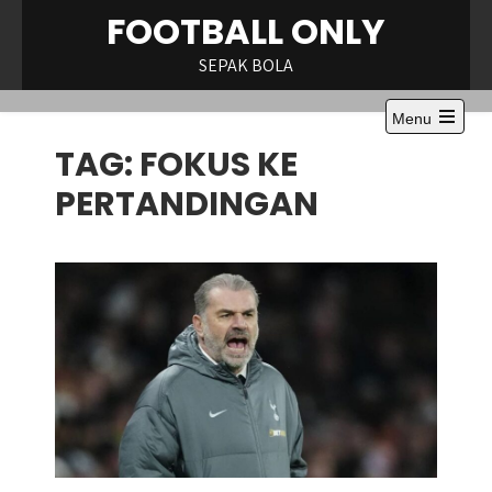
Skip
FOOTBALL ONLY
to
content
SEPAK BOLA
Menu
Open
TAG:
FOKUS KE
the
main
menu
PERTANDINGAN