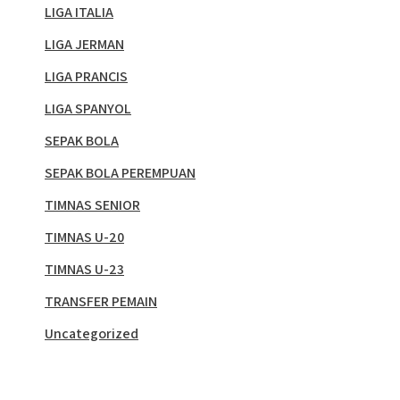
LIGA ITALIA
LIGA JERMAN
LIGA PRANCIS
LIGA SPANYOL
SEPAK BOLA
SEPAK BOLA PEREMPUAN
TIMNAS SENIOR
TIMNAS U-20
TIMNAS U-23
TRANSFER PEMAIN
Uncategorized