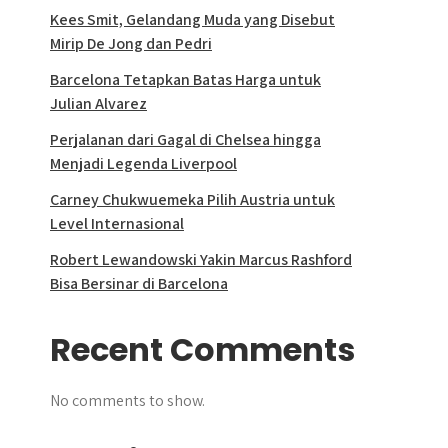
Kees Smit, Gelandang Muda yang Disebut
Mirip De Jong dan Pedri
Barcelona Tetapkan Batas Harga untuk
Julian Alvarez
Perjalanan dari Gagal di Chelsea hingga
Menjadi Legenda Liverpool
Carney Chukwuemeka Pilih Austria untuk
Level Internasional
Robert Lewandowski Yakin Marcus Rashford
Bisa Bersinar di Barcelona
Recent Comments
No comments to show.