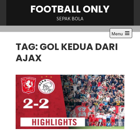
Skip
FOOTBALL ONLY
to
content
SEPAK BOLA
Menu
Open
TAG:
GOL KEDUA DARI
the
main
menu
AJAX