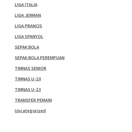
LIGA ITALIA
LIGA JERMAN
LIGA PRANCIS
LIGA SPANYOL
SEPAK BOLA
SEPAK BOLA PEREMPUAN
TIMNAS SENIOR
TIMNAS U-20
TIMNAS U-23
TRANSFER PEMAIN
Uncategorized