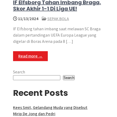
IF Elfsborg Tahan Imbang Braga,
Skor Akhir 1-1 Di Liga UE!
11/13/2024
SEPAK BOLA
IF Elfsborg tahan imbang saat melawan SC Braga
dalam pertandingan UEFA Europa League yang
digelar di Boras Arena pada 8 […]
Read more →
Search
Search
Recent Posts
Kees Smit, Gelandang Muda yang Disebut
Mirip De Jong dan Pedri