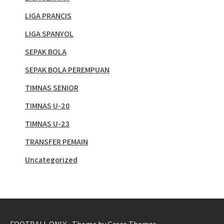
LIGA PRANCIS
LIGA SPANYOL
SEPAK BOLA
SEPAK BOLA PEREMPUAN
TIMNAS SENIOR
TIMNAS U-20
TIMNAS U-23
TRANSFER PEMAIN
Uncategorized