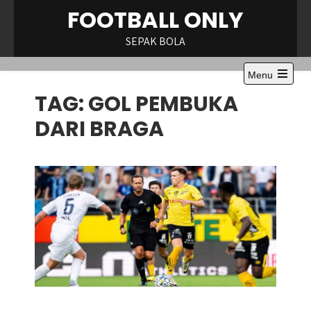
Skip
FOOTBALL ONLY
to
content
SEPAK BOLA
Menu
Open
TAG:
GOL PEMBUKA
the
main
menu
DARI BRAGA