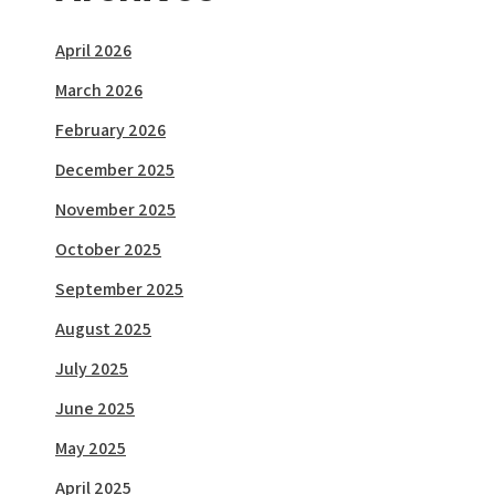
April 2026
March 2026
February 2026
December 2025
November 2025
October 2025
September 2025
August 2025
July 2025
June 2025
May 2025
April 2025