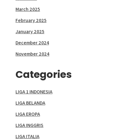
March 2025
February 2025
January 2025
December 2024
November 2024
Categories
LIGA 1 INDONESIA
LIGA BELANDA
LIGA EROPA
LIGA INGGRIS
LIGA ITALIA