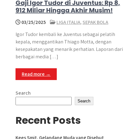
Gaji Igor Tudor di Juventus: Rp 8,
912 Miliar Hingga Akhir Musim!
03/25/2025
LIGA ITALIA
,
SEPAK BOLA
Igor Tudor kembali ke Juventus sebagai pelatih
kepala, menggantikan Thiago Motta, dengan
kesepakatan yang menarik perhatian. Laporan dari
berbagai media […]
Read more →
Search
Search
Recent Posts
Kees Smit, Gelandang Muda yang Disebut