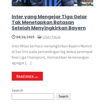
Inter yang Mengejar Tiga Gelar
Tak Menetapkan Batasan
Setelah Menyingkirkan Bayern
04/18/2025
LIGA ITALIA
Inter Milan berhasil menyingkirkan Bayern Munich
di San Siro pada pertandingan leg kedua perempat
final Liga Champions, memastikan kemenangan
agregat […]
Read more →
Search
Search