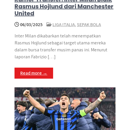
Rasmus Hojlund dari Manchester
United
06/03/2025
LIGA ITALIA
,
SEPAK BOLA
Inter Milan dikabarkan telah menempatkan
Rasmus Hojlund sebagai target utama mereka
dalam bursa transfer musim panas ini. Menurut
laporan Fabrizio […]
Read more →