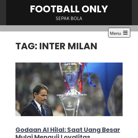
Skip
FOOTBALL ONLY
to
content
SEPAK BOLA
Menu
Open
TAG:
INTER MILAN
the
main
menu
Godaan Al Hilal: Saat Uang Besar
Mulai Menguji Loyalitas