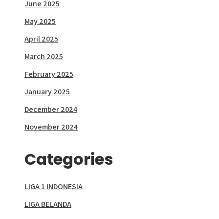
June 2025
May 2025
April 2025
March 2025
February 2025
January 2025
December 2024
November 2024
Categories
LIGA 1 INDONESIA
LIGA BELANDA