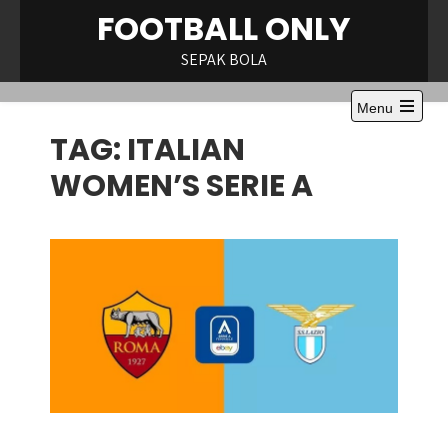
Skip
FOOTBALL ONLY
to
content
SEPAK BOLA
Menu
Open
TAG:
ITALIAN
the
main
menu
WOMEN’S SERIE A