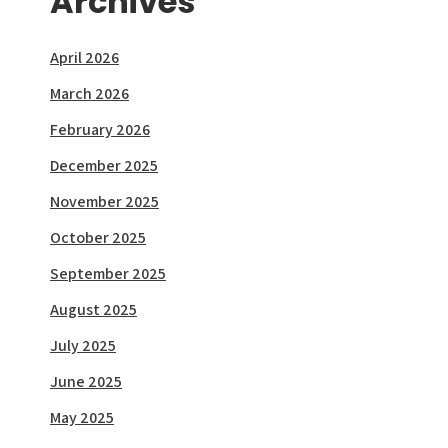
Archives
April 2026
March 2026
February 2026
December 2025
November 2025
October 2025
September 2025
August 2025
July 2025
June 2025
May 2025