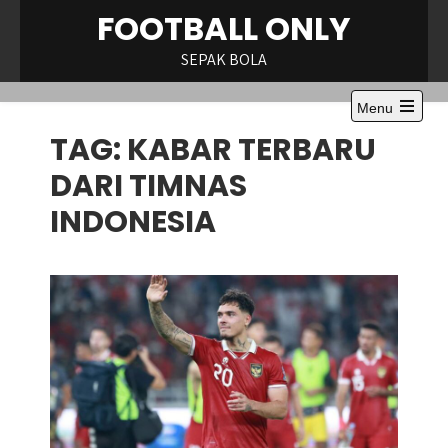
Skip
FOOTBALL ONLY
to
content
SEPAK BOLA
Menu
Open
TAG:
KABAR TERBARU
the
main
menu
DARI TIMNAS
INDONESIA