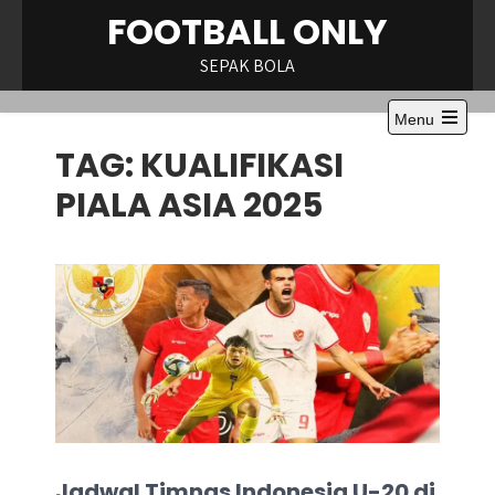
Skip
FOOTBALL ONLY
to
content
SEPAK BOLA
Menu
Open
TAG:
KUALIFIKASI
the
main
menu
PIALA ASIA 2025
Jadwal Timnas Indonesia U-20 di