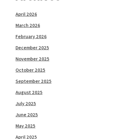
April 2026
March 2026
February 2026
December 2025
November 2025
October 2025
September 2025
August 2025
July 2025
June 2025
May 2025
April 2025