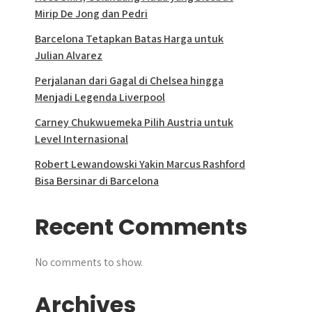
Mirip De Jong dan Pedri
Barcelona Tetapkan Batas Harga untuk
Julian Alvarez
Perjalanan dari Gagal di Chelsea hingga
Menjadi Legenda Liverpool
Carney Chukwuemeka Pilih Austria untuk
Level Internasional
Robert Lewandowski Yakin Marcus Rashford
Bisa Bersinar di Barcelona
Recent Comments
No comments to show.
Archives