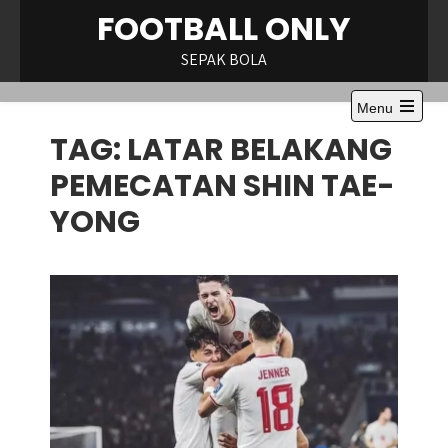
Skip
FOOTBALL ONLY
to
content
SEPAK BOLA
Menu
Open
TAG:
LATAR BELAKANG
the
main
menu
PEMECATAN SHIN TAE-
YONG