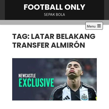
Skip
FOOTBALL ONLY
to
content
SEPAK BOLA
Menu
Open
TAG:
LATAR BELAKANG
the
main
menu
TRANSFER ALMIRÓN