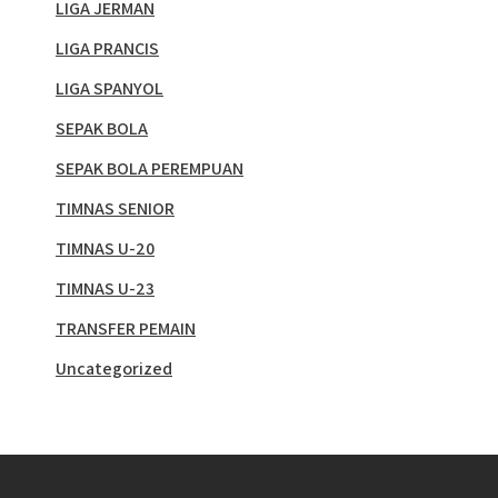
LIGA JERMAN
LIGA PRANCIS
LIGA SPANYOL
SEPAK BOLA
SEPAK BOLA PEREMPUAN
TIMNAS SENIOR
TIMNAS U-20
TIMNAS U-23
TRANSFER PEMAIN
Uncategorized