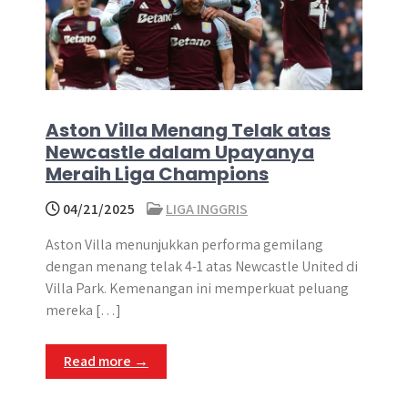
Aston Villa Menang Telak atas
Newcastle dalam Upayanya
Meraih Liga Champions
04/21/2025
LIGA INGGRIS
Aston Villa menunjukkan performa gemilang
dengan menang telak 4-1 atas Newcastle United di
Villa Park. Kemenangan ini memperkuat peluang
mereka […]
Read more →