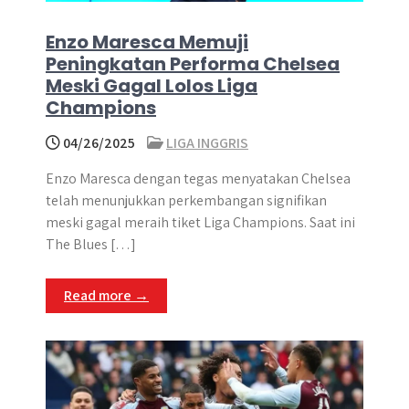
Enzo Maresca Memuji
Peningkatan Performa Chelsea
Meski Gagal Lolos Liga
Champions
04/26/2025
LIGA INGGRIS
Enzo Maresca dengan tegas menyatakan Chelsea
telah menunjukkan perkembangan signifikan
meski gagal meraih tiket Liga Champions. Saat ini
The Blues […]
Read more →