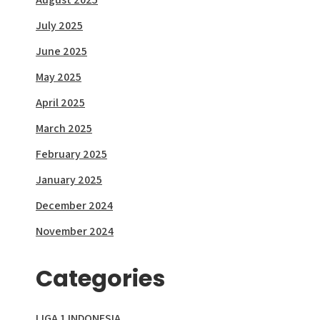
July 2025
June 2025
May 2025
April 2025
March 2025
February 2025
January 2025
December 2024
November 2024
Categories
LIGA 1 INDONESIA