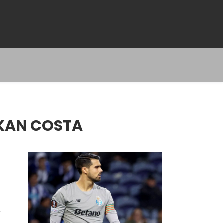
PKAN COSTA
t