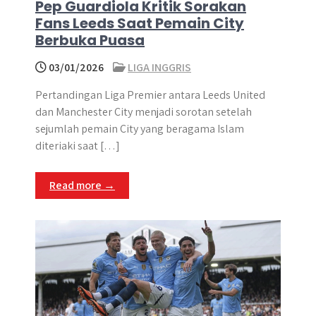
Pep Guardiola Kritik Sorakan
Fans Leeds Saat Pemain City
Berbuka Puasa
03/01/2026
LIGA INGGRIS
Pertandingan Liga Premier antara Leeds United
dan Manchester City menjadi sorotan setelah
sejumlah pemain City yang beragama Islam
diteriaki saat […]
Read more →