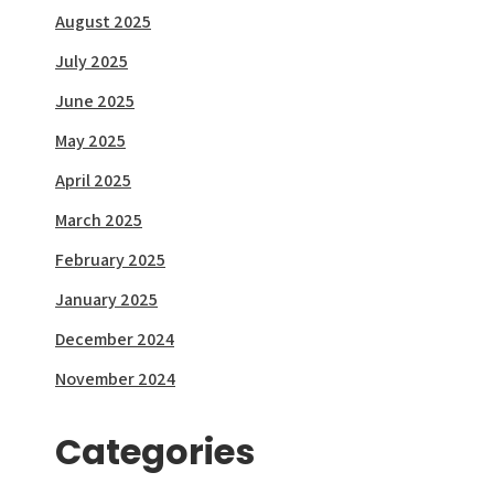
August 2025
July 2025
June 2025
May 2025
April 2025
March 2025
February 2025
January 2025
December 2024
November 2024
Categories