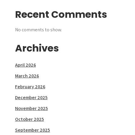
Recent Comments
No comments to show.
Archives
April 2026
March 2026
February 2026
December 2025
November 2025
October 2025
September 2025