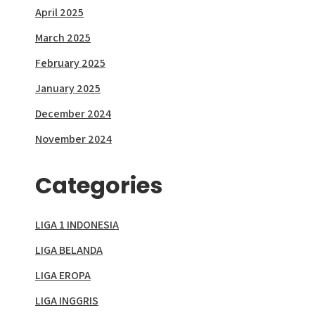
April 2025
March 2025
February 2025
January 2025
December 2024
November 2024
Categories
LIGA 1 INDONESIA
LIGA BELANDA
LIGA EROPA
LIGA INGGRIS