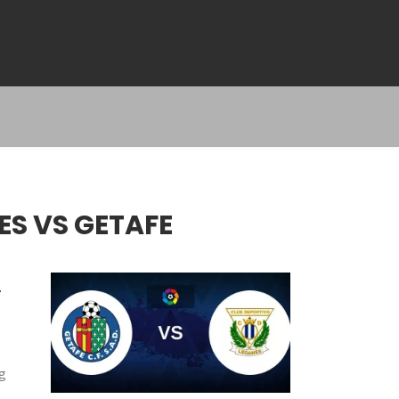
ES VS GETAFE
r
g