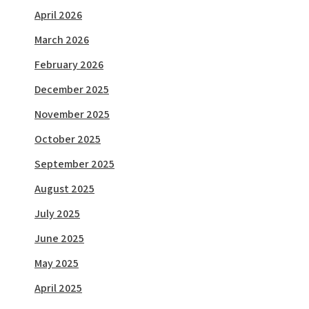
April 2026
March 2026
February 2026
December 2025
November 2025
October 2025
September 2025
August 2025
July 2025
June 2025
May 2025
April 2025