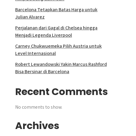
Barcelona Tetapkan Batas Harga untuk
Julian Alvarez
Perjalanan dari Gagal di Chelsea hingga
Menjadi Legenda Liverpool
Carney Chukwuemeka Pilih Austria untuk
Level Internasional
Robert Lewandowski Yakin Marcus Rashford
Bisa Bersinar di Barcelona
Recent Comments
No comments to show.
Archives