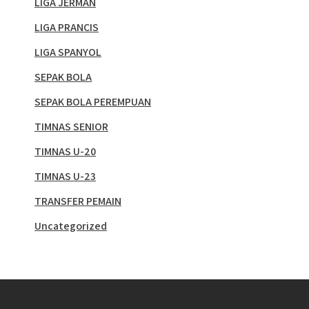
LIGA JERMAN
LIGA PRANCIS
LIGA SPANYOL
SEPAK BOLA
SEPAK BOLA PEREMPUAN
TIMNAS SENIOR
TIMNAS U-20
TIMNAS U-23
TRANSFER PEMAIN
Uncategorized