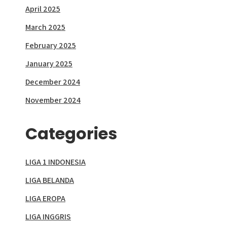
April 2025
March 2025
February 2025
January 2025
December 2024
November 2024
Categories
LIGA 1 INDONESIA
LIGA BELANDA
LIGA EROPA
LIGA INGGRIS