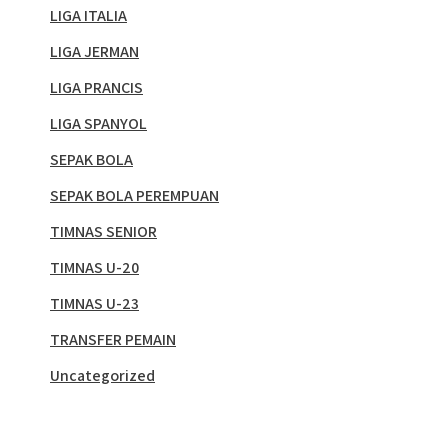
LIGA ITALIA
LIGA JERMAN
LIGA PRANCIS
LIGA SPANYOL
SEPAK BOLA
SEPAK BOLA PEREMPUAN
TIMNAS SENIOR
TIMNAS U-20
TIMNAS U-23
TRANSFER PEMAIN
Uncategorized