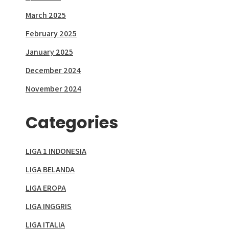
March 2025
February 2025
January 2025
December 2024
November 2024
Categories
LIGA 1 INDONESIA
LIGA BELANDA
LIGA EROPA
LIGA INGGRIS
LIGA ITALIA