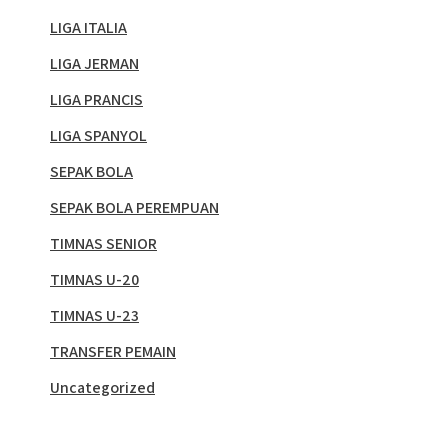
LIGA ITALIA
LIGA JERMAN
LIGA PRANCIS
LIGA SPANYOL
SEPAK BOLA
SEPAK BOLA PEREMPUAN
TIMNAS SENIOR
TIMNAS U-20
TIMNAS U-23
TRANSFER PEMAIN
Uncategorized