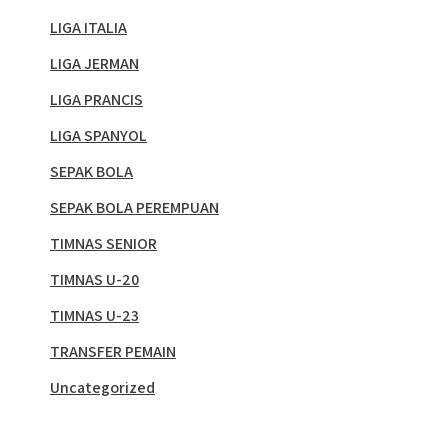
LIGA ITALIA
LIGA JERMAN
LIGA PRANCIS
LIGA SPANYOL
SEPAK BOLA
SEPAK BOLA PEREMPUAN
TIMNAS SENIOR
TIMNAS U-20
TIMNAS U-23
TRANSFER PEMAIN
Uncategorized