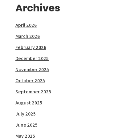
Archives
April 2026
March 2026
February 2026
December 2025
November 2025
October 2025
September 2025
August 2025
July 2025
June 2025
May 2025