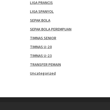
LIGA PRANCIS
LIGA SPANYOL
SEPAK BOLA
SEPAK BOLA PEREMPUAN
TIMNAS SENIOR
TIMNAS U-20
TIMNAS U-23
TRANSFER PEMAIN
Uncategorized