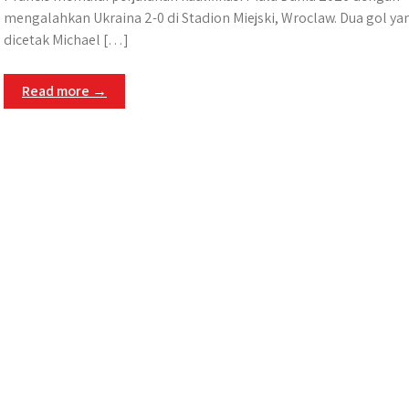
mengalahkan Ukraina 2-0 di Stadion Miejski, Wroclaw. Dua gol ya
dicetak Michael […]
Read more →