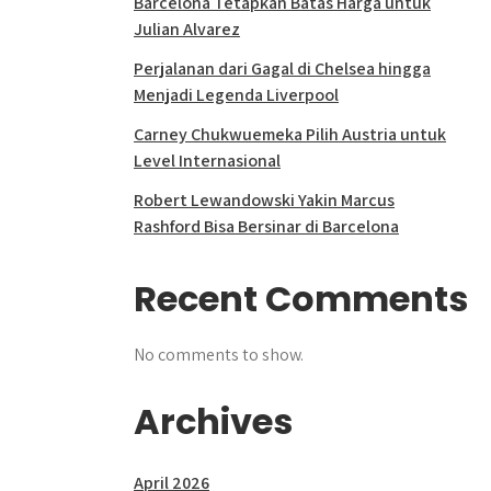
Barcelona Tetapkan Batas Harga untuk
Julian Alvarez
Perjalanan dari Gagal di Chelsea hingga
Menjadi Legenda Liverpool
Carney Chukwuemeka Pilih Austria untuk
Level Internasional
Robert Lewandowski Yakin Marcus
Rashford Bisa Bersinar di Barcelona
Recent Comments
No comments to show.
Archives
April 2026