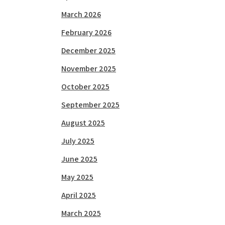
March 2026
February 2026
December 2025
November 2025
October 2025
September 2025
August 2025
July 2025
June 2025
May 2025
April 2025
March 2025