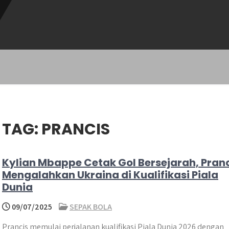
TAG:
PRANCIS
Kylian Mbappe Cetak Gol Bersejarah, Pran
Mengalahkan Ukraina di Kualifikasi Piala
Dunia
09/07/2025
SEPAK BOLA
Prancis memulai perjalanan kualifikasi Piala Dunia 2026 dengan