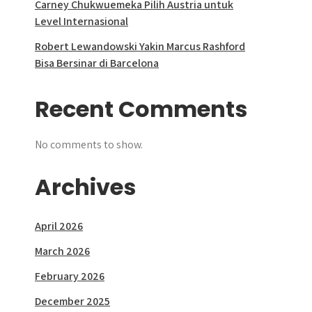
Carney Chukwuemeka Pilih Austria untuk
Level Internasional
Robert Lewandowski Yakin Marcus Rashford
Bisa Bersinar di Barcelona
Recent Comments
No comments to show.
Archives
April 2026
March 2026
February 2026
December 2025