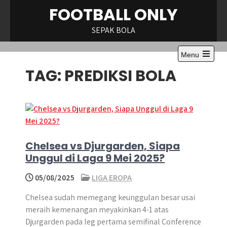
Skip
FOOTBALL ONLY
to
content
SEPAK BOLA
Menu
Open
TAG:
PREDIKSI BOLA
the
main
menu
Chelsea vs Djurgarden, Siapa
Unggul di Laga 9 Mei 2025?
05/08/2025
LIGA EROPA
Chelsea sudah memegang keunggulan besar usai
meraih kemenangan meyakinkan 4-1 atas
Djurgarden pada leg pertama semifinal Conference