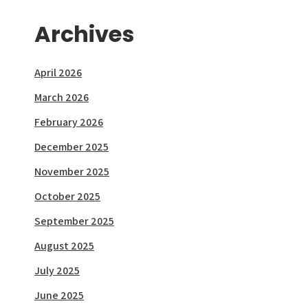
Archives
April 2026
March 2026
February 2026
December 2025
November 2025
October 2025
September 2025
August 2025
July 2025
June 2025