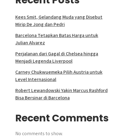
Kees Smit, Gelandang Muda yang Disebut
Mirip De Jong dan Pedri
Barcelona Tetapkan Batas Harga untuk
Julian Alvarez
Perjalanan dari Gagal di Chelsea hingga
Menjadi Legenda Liverpool
Carney Chukwuemeka Pilih Austria untuk
Level Internasional
Robert Lewandowski Yakin Marcus Rashford
Bisa Bersinar di Barcelona
Recent Comments
No comments to show.